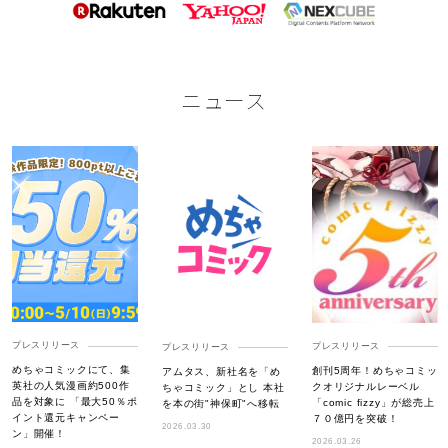
ニュース
プレスリリース
プレスリリース
プレスリリース
めちゃコミックにて、集
創刊5周年！めちゃコミッ
アムタス、新社名を「め
英社の人気漫画約500作
クオリジナルレーベル
ちゃコミック」とし 本社
品を対象に 「最大50％ポ
「comic fizzy」が総売上
を本の街"神保町"へ移転
イント還元キャンペー
７０億円を突破！
2026.03.30
ン」開催！
2026.03.26