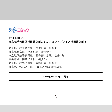
〒101-0051
東京都千代田区神田神保町1-1-1
フロントプレイス神田神保町 8F
東京地下鉄半蔵門線 神保町駅 徒歩4分
東京都新宿線 小川町駅 徒歩6分
東京地下鉄千代田線 新御茶ノ水駅 徒歩6分
中央本線 御茶ノ水駅 徒歩8分
東京地下鉄丸ノ内線 淡路町駅 徒歩9分
東京地下鉄丸ノ内線 御茶ノ水駅 徒歩10分
Google mapで見る
PAGE TOP