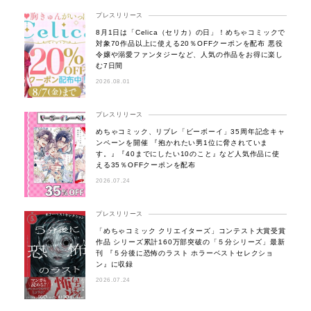
プレスリリース
8月1日は「Celica（セリカ）の日」！めちゃコミックで
対象70作品以上に使える20％OFFクーポンを配布 悪役
令嬢や溺愛ファンタジーなど、人気の作品をお得に楽し
む7日間
2026.08.01
プレスリリース
めちゃコミック、リブレ「ビーボーイ」35周年記念キャ
ンペーンを開催 『抱かれたい男1位に脅されていま
す。』『40までにしたい10のこと』など人気作品に使
える35％OFFクーポンを配布
2026.07.24
プレスリリース
「めちゃコミック クリエイターズ」コンテスト大賞受賞
作品 シリーズ累計160万部突破の「５分シリーズ」最新
刊 『５分後に恐怖のラスト ホラーベストセレクショ
ン』に収録
2026.07.24