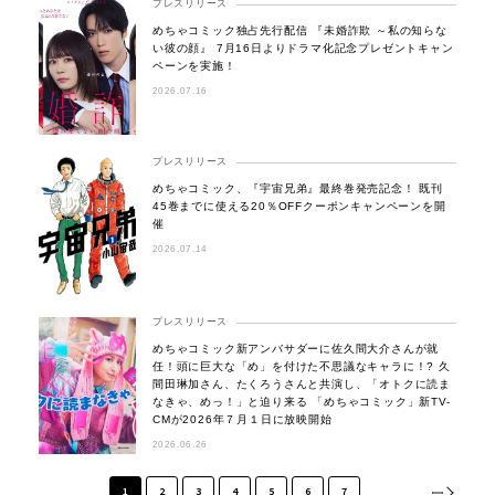
プレスリリース
めちゃコミック独占先行配信 『未婚詐欺 ～私の知らな
い彼の顔』 7月16日よりドラマ化記念プレゼントキャン
ペーンを実施！
2026.07.16
プレスリリース
めちゃコミック、『宇宙兄弟』最終巻発売記念！ 既刊
45巻までに使える20％OFFクーポンキャンペーンを開
催
2026.07.14
プレスリリース
めちゃコミック新アンバサダーに佐久間大介さんが就
任！頭に巨大な「め」を付けた不思議なキャラに！? 久
間田琳加さん、たくろうさんと共演し、「オトクに読ま
なきゃ、めっ！」と迫り来る 「めちゃコミック」新TV-
CMが2026年７月１日に放映開始
2026.06.26
1
2
3
4
5
6
7