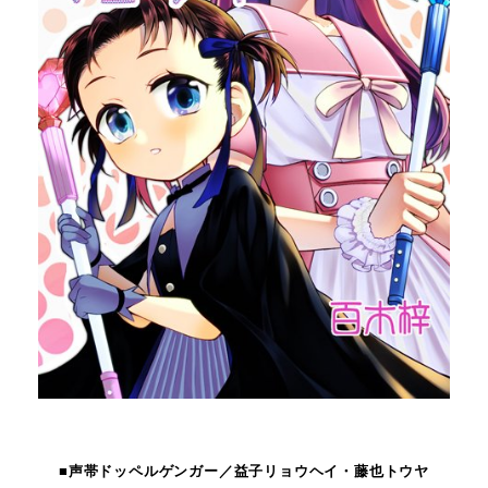
■声帯ドッペルゲンガー／益子リョウヘイ・藤也トウヤ