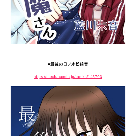
■最後の日／木松綺音
https://mechacomic.jp/books/143703