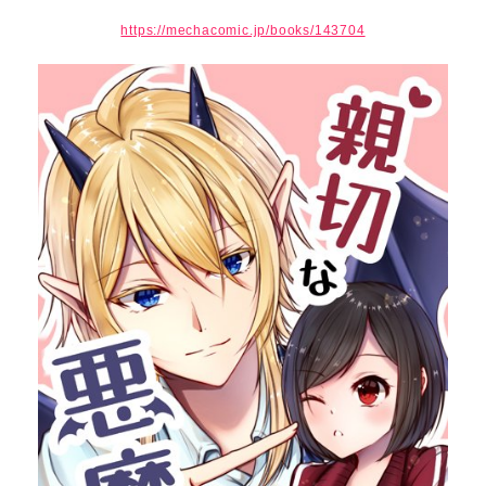
https://mechacomic.jp/books/143704