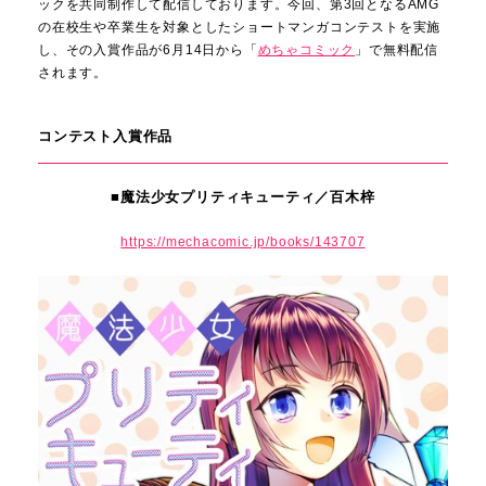
ックを共同制作して配信しております。今回、第3回となるAMG
の在校生や卒業生を対象としたショートマンガコンテストを実施
し、その入賞作品が6月14日から「
めちゃコミック
」で無料配信
されます。
コンテスト入賞作品
■魔法少女プリティキューティ／百木梓
https://mechacomic.jp/books/143707