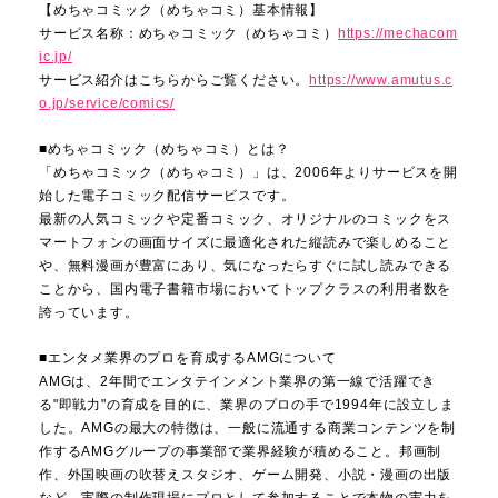
【めちゃコミック（めちゃコミ）基本情報】
サービス名称：めちゃコミック（めちゃコミ）
https://mechacom
ic.jp/
サービス紹介はこちらからご覧ください。
https://www.amutus.c
o.jp/service/comics/
■めちゃコミック（めちゃコミ）とは？
「めちゃコミック（めちゃコミ）」は、2006年よりサービスを開
始した電子コミック配信サービスです。
最新の人気コミックや定番コミック、オリジナルのコミックをス
マートフォンの画面サイズに最適化された縦読みで楽しめること
や、無料漫画が豊富にあり、気になったらすぐに試し読みできる
ことから、国内電子書籍市場においてトップクラスの利用者数を
誇っています。
■エンタメ業界のプロを育成するAMGについて
AMGは、2年間でエンタテインメント業界の第一線で活躍でき
る"即戦力"の育成を目的に、業界のプロの手で1994年に設立しま
した。AMGの最大の特徴は、一般に流通する商業コンテンツを制
作するAMGグループの事業部で業界経験が積めること。邦画制
作、外国映画の吹替えスタジオ、ゲーム開発、小説・漫画の出版
など、実際の制作現場にプロとして参加することで本物の実力を