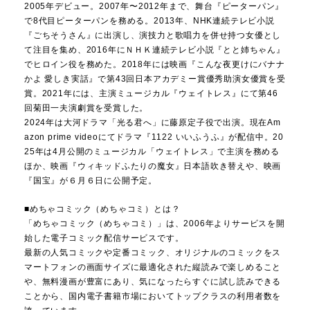
2005年デビュー。2007年〜2012年まで、舞台『ピーターパン』
で8代目ピーターパンを務める。2013年、NHK連続テレビ小説
『ごちそうさん』に出演し、演技力と歌唱力を併せ持つ女優とし
て注目を集め、2016年にＮＨＫ連続テレビ小説『とと姉ちゃん』
でヒロイン役を務めた。2018年には映画『こんな夜更けにバナナ
かよ 愛しき実話』で第43回日本アカデミー賞優秀助演女優賞を受
賞。2021年には、主演ミュージカル『ウェイトレス』にて第46
回菊田一夫演劇賞を受賞した。
2024年は大河ドラマ「光る君へ」に藤原定子役で出演。現在Am
azon prime videoにてドラマ『1122 いいふうふ』が配信中。20
25年は4月公開のミュージカル「ウェイトレス」で主演を務める
ほか、映画『ウィキッドふたりの魔女』日本語吹き替えや、映画
『国宝』が６月６日に公開予定。
■めちゃコミック（めちゃコミ）とは？
「めちゃコミック（めちゃコミ）」は、2006年よりサービスを開
始した電子コミック配信サービスです。
最新の人気コミックや定番コミック、オリジナルのコミックをス
マートフォンの画面サイズに最適化された縦読みで楽しめること
や、無料漫画が豊富にあり、気になったらすぐに試し読みできる
ことから、国内電子書籍市場においてトップクラスの利用者数を