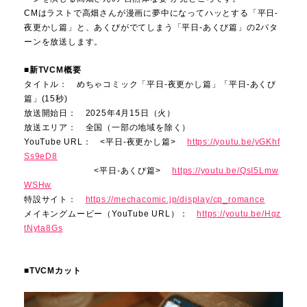
CMはラストで高畑さんが漫画に夢中になってハッとする「平日-
夜更かし篇」と、あくびがでてしまう「平日-あくび篇」の2パタ
ーンを放送します。
■新TVCM概要
タイトル： めちゃコミック「平日-夜更かし篇」「平日-あくび
篇」(15秒)
放送開始日： 2025年4月15日（火）
放送エリア： 全国（一部の地域を除く）
YouTube URL： <平日-夜更かし篇>
https://youtu.be/yGKhf
Ss9eD8
<平日-あくび篇>
https://youtu.be/QsI5Lmw
WSHw
特設サイト：
https://mechacomic.jp/display/cp_romance
メイキングムービー（YouTube URL）：
https://youtu.be/Hqz
tNyta8Gs
■TVCMカット