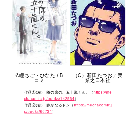
©瞳ちご・ひなた / B
（C）新田たつお／実
コミ
業之日本社
作品①(左) 隣の席の、五十嵐くん。（
https://me
chacomic.jp/books/142564
）
作品②(右) 静かなるドン（
https://mechacomic.j
p/books/66734
）