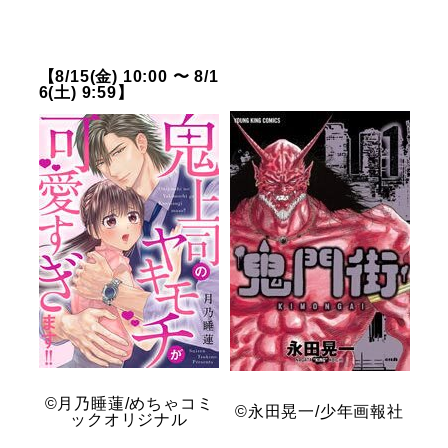
【8/15(金) 10:00 〜 8/1
6(土) 9:59】
©月乃睡蓮/めちゃコミ
©永田晃一/少年画報社
ックオリジナル