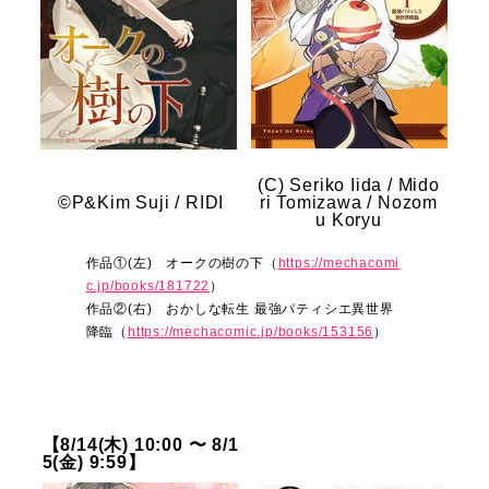
(C) Seriko Iida / Mido
©P&Kim Suji / RIDI
ri Tomizawa / Nozom
u Koryu
作品①(左) オークの樹の下（
https://mechacomi
c.jp/books/181722
）
作品②(右) おかしな転生 最強パティシエ異世界
降臨（
https://mechacomic.jp/books/153156
）
【8/14(木) 10:00 〜 8/1
5(金) 9:59】