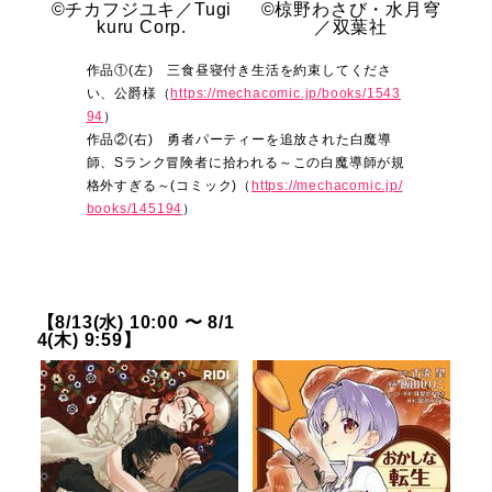
©チカフジユキ／Tugi
©椋野わさび・水月穹
kuru Corp.
／双葉社
作品①(左) 三食昼寝付き生活を約束してくださ
い、公爵様（
https://mechacomic.jp/books/1543
94
）
作品②(右) 勇者パーティーを追放された白魔導
師、Sランク冒険者に拾われる～この白魔導師が規
格外すぎる～(コミック)（
https://mechacomic.jp/
books/145194
）
【8/13(水) 10:00 〜 8/1
4(木) 9:59】