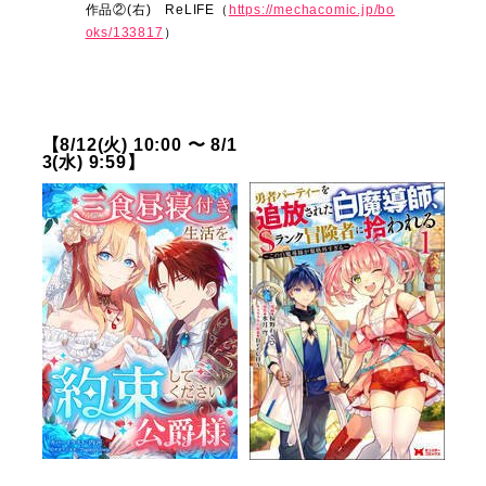
作品②(右) ReLIFE（
https://mechacomic.jp/bo
oks/133817
）
【8/12(火) 10:00 〜 8/1
3(水) 9:59】