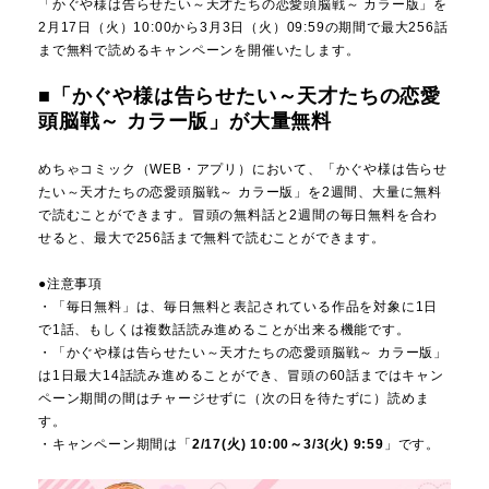
「かぐや様は告らせたい～天才たちの恋愛頭脳戦～ カラー版」を
2月17日（火）10:00から3月3日（火）09:59の期間で最大256話
まで無料で読めるキャンペーンを開催いたします。
■「かぐや様は告らせたい～天才たちの恋愛
頭脳戦～ カラー版」が大量無料
めちゃコミック（WEB・アプリ）において、「かぐや様は告らせ
たい～天才たちの恋愛頭脳戦～ カラー版」を2週間、大量に無料
で読むことができます。冒頭の無料話と2週間の毎日無料を合わ
せると、最大で256話まで無料で読むことができます。
●注意事項
・「毎日無料」は、毎日無料と表記されている作品を対象に1日
で1話、もしくは複数話読み進めることが出来る機能です。
・「かぐや様は告らせたい～天才たちの恋愛頭脳戦～ カラー版」
は1日最大14話読み進めることができ、冒頭の60話まではキャン
ペーン期間の間はチャージせずに（次の日を待たずに）読めま
す。
・キャンペーン期間は「
2/17(火) 10:00～3/3(火) 9:59
」です。