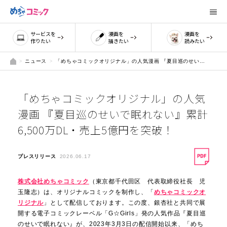
サービスを
漫画を
漫画を
作りたい
描きたい
読みたい
ニュース
「めちゃコミックオリジナル」の人気漫画 『夏目巡のせいで眠れない』累計6,500万DL・売上5億円を突破！
「めちゃコミックオリジナル」の人気
漫画 『夏目巡のせいで眠れない』累計
6,500万DL・売上5億円を突破！
プレスリリース
2026.06.17
株式会社めちゃコミック
（東京都千代田区 代表取締役社長 児
玉隆志）は、オリジナルコミックを制作し、「
めちゃコミックオ
リジナル
」として配信しております。この度、銀杏社と共同で展
開する電子コミックレーベル「
G
☆
Girls
」発の人気作品『夏目巡
のせいで眠れない』が、
2023
年
3
月
3
日の配信開始以来、「めち